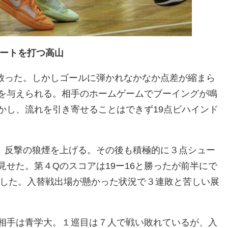
ートを打つ高山
放った。しかしゴールに弾かれなかなか点差が縮まら
を与えられる。相手のホームゲームでブーイングが鳴
かし、流れを引き寄せることはできず19点ビハインド
、反撃の狼煙を上げる。その後も積極的に３点シュー
せた。第４Qのスコアは19ー16と勝ったが前半にで
戦した。入替戦出場が懸かった状況で３連敗と苦しい展
相手は青学大。１巡目は７人で戦い敗れているが、入