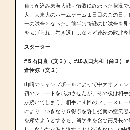
負けが込み東海大戦も惜敗に終わった状況で
大。大東大のホームゲーム１日目のこの日、
ーの試合となった。前半は接戦の好試合を見
を広げられ、巻き返しはならず連続の敗北を
スターター
#５石口直（文３）、#15坂口大和（商３）＃
倉怜弥（文２）
山崎のジャンプボールによって中大オフェン
初のシュートを成功させたが、その後は相手
が続いてしまう。相手に４回のフリースロー
により、いきなり５得点を許し劣勢の空気感
を縮めようとするも、留学生を含む高身長の
し、なかなか巻き返すことができない。Q中