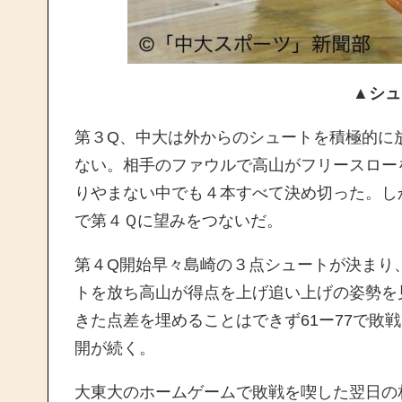
▲シュ
第３Q、中大は外からのシュートを積極的に
ない。相手のファウルで高山がフリースロー
りやまない中でも４本すべて決め切った。し
で第４Ｑに望みをつないだ。
第４Q開始早々島崎の３点シュートが決まり
トを放ち高山が得点を上げ追い上げの姿勢を見
きた点差を埋めることはできず61ー77で敗
開が続く。
大東大のホームゲームで敗戦を喫した翌日の