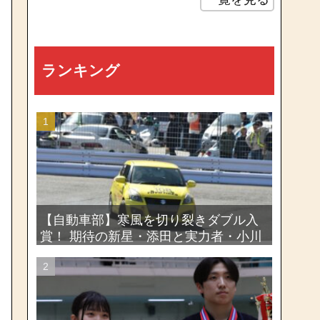
ランキング
【自動車部】寒風を切り裂きダブル入
賞！ 期待の新星・添田と実力者・小川
が魅せたー関東学生ジムカーナ新人戦
大会2026