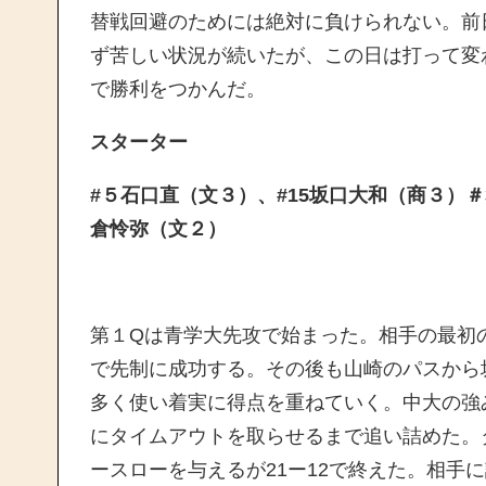
替戦回避のためには絶対に負けられない。前
ず苦しい状況が続いたが、この日は打って変
で勝利をつかんだ。
スターター
#５石口直（文３）、#15坂口大和（商３）＃
倉怜弥（文２）
第１Qは青学大先攻で始まった。相手の最初
で先制に成功する。その後も山崎のパスから
多く使い着実に得点を重ねていく。中大の強
にタイムアウトを取らせるまで追い詰めた。
ースローを与えるが21ー12で終えた。相手