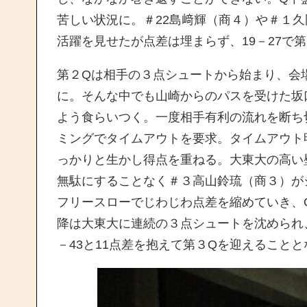
苦しい状況に。＃22島﨑輝（商４）や＃１
活躍を見せたが点差は埋まらず、19－27で
第２Qは相手の３点シュートから始まり、会
に。そんな中でも山崎からのパスを受けた坂
よう食らいつく。一度相手有利の流れを断ち
ミングでタイムアウトを要求。タイムアウト
っかりと生かし得点を重ねる。大東大の高い
無駄にすることなく＃３高山鈴琉（商３）が
フリースローでじわじわ点差を縮めていき、Q
降は大東大に連続の３点シュートを沈められ
－43と11点差を抱えて第３Qを迎えること