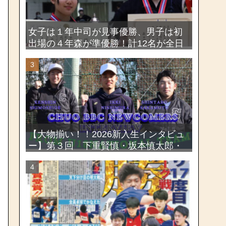
女子は１年中司が見事優勝、男子は初
出場の４年森が準優勝！計12名が全日
本出場権を獲得―第58回関東女子学生
剣道選手権大会・第72回関東学生剣道
選手権大会
【大物揃い！！2026新入生インタビュ
ー】第３回 下重賢慎・坂本慎太郎・
西村一毅