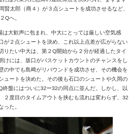
久岡賢太郎（商４）が３点シュートを成功させるなど、
第２Qへ。
場は大歓声に包まれ、中大にとっては厳しい空気感
口が２点シュートを決め、これ以上点差が広がらない
切りたい中大は、第２Q開始から２分が経過したタイ
明けには、坂口がバスケットカウントのチャンスをし
壁の中でも島﨑がリバウンドを成功させ、その機会を
シュートを決めた。その後も石口のシュートや久岡の
終盤にはついに32ー32の同点に並んだ。しかし、以
、２度目のタイムアウトを挟むも流れは変わらず、32
となった。