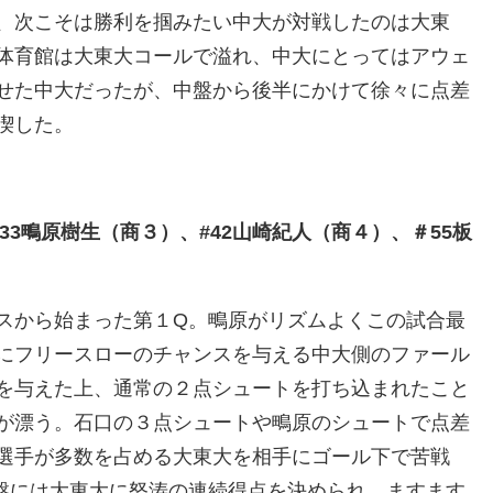
、次こそは勝利を掴みたい中大が対戦したのは大東
体育館は大東大コールで溢れ、中大にとってはアウェ
せた中大だったが、中盤から後半にかけて徐々に点差
喫した。
33鴫原樹生（商３）、#42山崎紀人（商４）、＃55板
スから始まった第１Q。鴫原がリズムよくこの試合最
にフリースローのチャンスを与える中大側のファール
を与えた上、通常の２点シュートを打ち込まれたこと
が漂う。石口の３点シュートや鴫原のシュートで点差
選手が多数を占める大東大を相手にゴール下で苦戦
盤には大東大に怒涛の連続得点を決められ、ますます