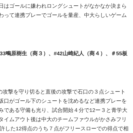
日はゴールに嫌われロングシュートがなかなか決まら
わって連携プレーでゴールを量産、中大らしいゲーム
33鴫原樹生（商３）、#42山崎紀人（商４）、＃55板
の攻撃を守り切ると直後の攻撃で石口の３点シュート
坂口がゴール下のシュートを沈めるなど連携プレーを
みである守備も光り、試合開始４分で12ー３と青学大
タイムアウト後は中大のチームファウルがかさみフリ
に許した12得点のうち７点がフリースローでの得点で相