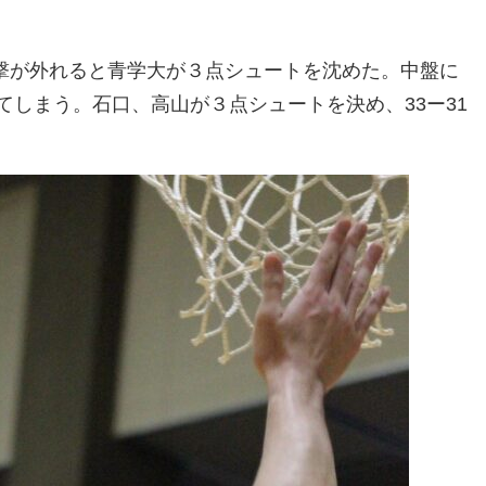
撃が外れると青学大が３点シュートを沈めた。中盤に
しまう。石口、高山が３点シュートを決め、33ー31