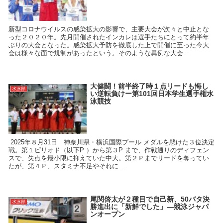
新型コロナウイルスの感染拡大の影響で、主要大会が次々と中止とな
った２０２０年。先月開催されたインカレは選手たちにとって約半年
ぶりの大会となった。感染拡大予防を徹底した上で開催に至った今大
会は様々な面で規制があったという。そのような異例な大会...
大健闘！前半終了時１点リードも悔し
水泳部
い逆転負けー第101回日本学生選手権水
泳競技
2025年８月31日 神奈川県・横浜国際プール メダルを懸けた３位決定
戦。第１ピリオド（以下P ）から第３P まで、作戦通りのディフェン
スで、失点を最小限に抑えていた中大。第２Ｐまでリードを奪ってい
たが、第４Ｐ、スタミナ不足やそれに...
尾関啓太が２種目で自己新、50バタ決
水泳部
勝進出に「新鮮でした」―競泳ジャパ
ンオープン