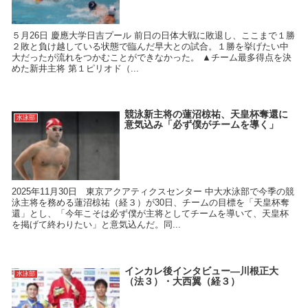
５月26日 慶應大学日吉プール 前日の日体大戦に敗退し、ここまで１勝
２敗と負け越している状態で臨んだ早大との試合。１勝を挙げたい中
大だったが流れをつかむことができなかった。 ▲チーム最多得点を決
めた新井主将 第１ピリオド（...
競泳新主将の蓮沼椋祐、天皇杯奪還に
水泳部
意気込み「必ず僕がチームを導く」
2025年11月30日 東京アクアティクスセンター 中大水泳部で今季の競
泳主将を務める蓮沼椋祐（経３）が30日、チームの目標を「天皇杯奪
還」とし、「今年こそは必ず僕が主将としてチームを導いて、天皇杯
を掲げて終わりたい」と意気込んだ。同...
インカレ後インタビュー―川根正大
水泳部
（法３）・大西翼（経３）