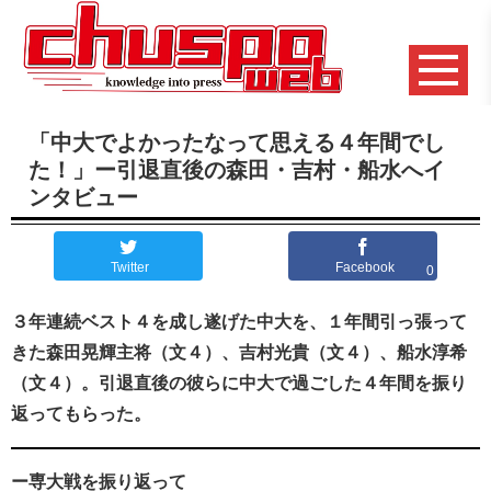
「中大でよかったなって思える４年間でし
た！」ー引退直後の森田・吉村・船水へイ
ンタビュー
Twitter
Facebook
0
３年連続ベスト４を成し遂げた中大を、１年間引っ張って
きた森田晃輝主将（文４）、吉村光貴（文４）、船水淳希
（文４）。引退直後の彼らに中大で過ごした４年間を振り
返ってもらった。
ー専大戦を振り返って