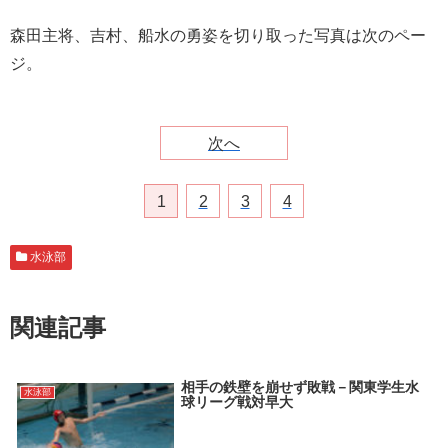
森田主将、吉村、船水の勇姿を切り取った写真は次のペー
ジ。
次へ
1
2
3
4
水泳部
関連記事
相手の鉄壁を崩せず敗戦－関東学生水
水泳部
球リーグ戦対早大