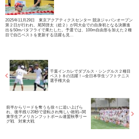
2025年11月29日 東京アクアティクスセンター 競泳ジャパンオープン
第２日が行われ、尾関啓太（総２）が同大会での自身初となる決勝進
出を50mバタフライで果たした。予選では、100m自由形を加えた２種
目で自己ベストを更新する活躍も見...
千葉インカレでダブルス・シングルス２種目
ベスト８の活躍！─全日本学生ソフトテニス
選手権大会
前半からリードを奪うも徐々に追い上げら
れ、後半残り20秒で逆転され悔しい敗戦─関
東学生アメリカンフットボール連盟秋季リー
グ戦 対東大戦