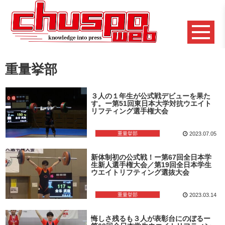
重量挙部
３人の１年生が公式戦デビューを果た
す。ー第51回東日本大学対抗ウエイト
リフティング選手権大会
重量挙部
2023.07.05
新体制初の公式戦！ー第67回全日本学
生新人選手権大会／第19回全日本学生
ウエイトリフティング選抜大会
重量挙部
2023.03.14
悔しさ残るも３人が表彰台にのぼるー