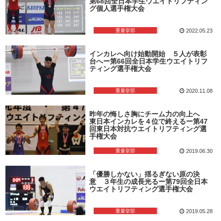
第68回全日本学生ウエイトリフティン
グ個人選手権大会
重量挙部
2022.05.23
インカレへ向け始動開始 ５人が表彰
台へー第66回全日本学生ウエイトリフ
ティング選手権大会
重量挙部
2020.11.08
昨年の悔しさ胸にチーム力の向上へ
東日本インカレを４位で終えるー第47
回東日本対抗ウエイトリフティング選
手権大会
重量挙部
2019.06.30
「優勝しかない」揺るぎない原の決
意 ３年生の成長光るー第79回全日本
ウエイトリフティング選手権大会
重量挙部
2019.05.28