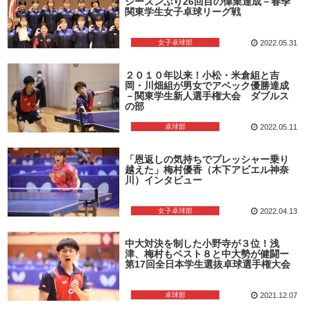
シーズンぶり26回目の偉業達成－春季
関東学生女子卓球リーグ戦
女子卓球部
2022.05.31
２０１０年以来！小松・米倉組と吉
岡・川畑組が男女でアベック優勝達成
－関東学生新人選手権大会 ダブルス
の部
卓球部
2022.05.11
「恩返しの気持ちでプレッシャー乗り
越えた」梅村優香（木下アビエル神奈
川）インタビュー
女子卓球部
2022.04.13
中大対決を制した小野寺が３位！浅
津、梅村もベスト８と中大勢が健闘ー
第17回全日本学生選抜卓球選手権大会
卓球部
2021.12.07