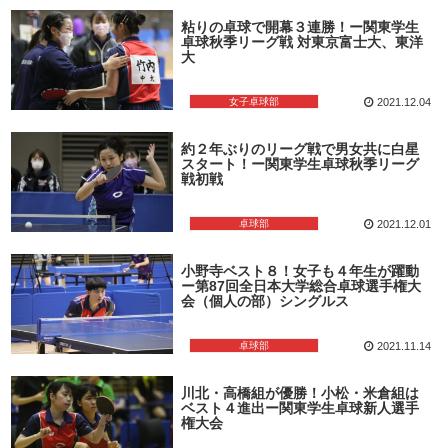
粘りの卓球で開幕３連勝！ー関東学生
卓球秋季リーグ戦 対東京富士大、東洋
大
女子卓球部
2021.12.04
約２年ぶりのリーグ戦で男女共に白星
スタート！ー関東学生卓球秋季リーグ
戦初戦
卓球部
2021.12.01
小野寺ベスト８！女子も４年生が躍動
ー第87回全日本大学総合卓球選手権大
会（個人の部）シングルス
卓球部
2021.11.14
川北・高橋組が優勝！小松・米倉組は
ベスト４進出ー関東学生卓球新人選手
権大会