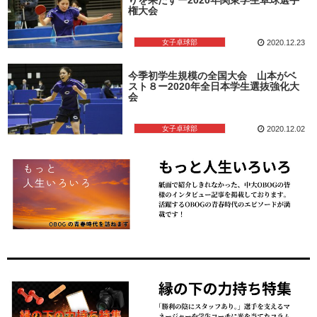
権大会
女子卓球部
2020.12.23
今季初学生規模の全国大会 山本がベ
スト８ー2020年全日本学生選抜強化大
会
女子卓球部
2020.12.02