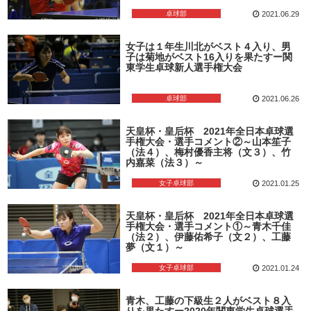
卓球部
2021.06.29
女子は１年生川北がベスト４入り、男
子は菊地がベスト16入りを果たすー関
東学生卓球新人選手権大会
卓球部
2021.06.26
天皇杯・皇后杯 2021年全日本卓球選
手権大会・選手コメント②～山本笙子
（法４）、梅村優香主将（文３）、竹
内嘉菜（法３）～
女子卓球部
2021.01.25
天皇杯・皇后杯 2021年全日本卓球選
手権大会・選手コメント①～青木千佳
（法２）、伊藤佑希子（文２）、工藤
夢（文１）～
女子卓球部
2021.01.24
青木、工藤の下級生２人がベスト８入
りを果たすー2020年関東学生卓球選手