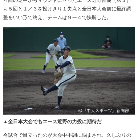
４回の途中からマウンドに立ったエース近野佑樹（法３）
も５回と１／３を投げきり１失点と全日本大会前に最終調
整をいい形で終え、チームは９ー４で快勝した。
▲全日本大会でもエース近野の力投に期待だ
今試合で目立ったのが大会中不調に悩まされ、久しぶりの