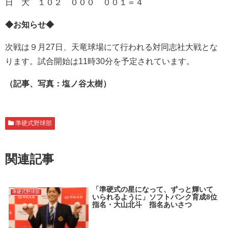
日 大 １０２ ０００ ００１＝４
◆お知らせ◆
次戦は９月27日、天竜球場にて行われる対同志社大戦とな
ります。試合開始は11時30分を予定されています。
（記事、写真：塩ノ谷太樹）
準硬式野球部
関連記事
「準硬式の星になって、ずっと輝いて
準硬式野球部
いられるように」ソフトバンク育成8位
指名・大山北斗 指名あいさつ