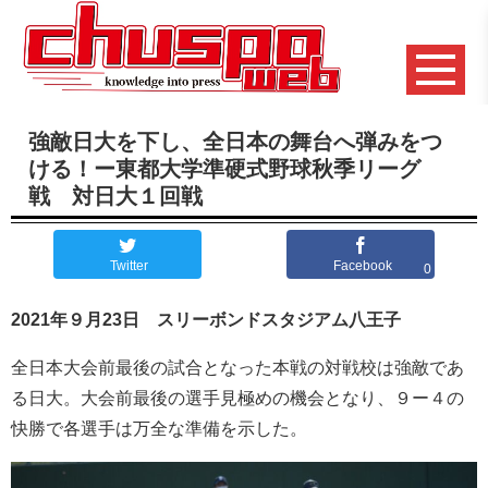
強敵日大を下し、全日本の舞台へ弾みをつ
ける！ー東都大学準硬式野球秋季リーグ
戦 対日大１回戦
Twitter
Facebook
0
2021年９月23日 スリーボンドスタジアム八王子
全日本大会前最後の試合となった本戦の対戦校は強敵であ
る日大。大会前最後の選手見極めの機会となり、９ー４の
快勝で各選手は万全な準備を示した。