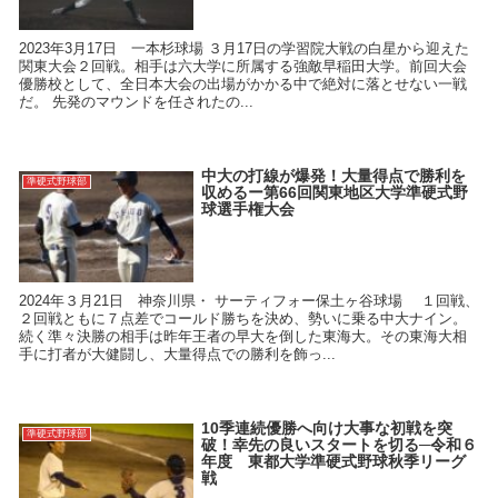
2023年3月17日 一本杉球場 ３月17日の学習院大戦の白星から迎えた
関東大会２回戦。相手は六大学に所属する強敵早稲田大学。前回大会
優勝校として、全日本大会の出場がかかる中で絶対に落とせない一戦
だ。 先発のマウンドを任されたの...
中大の打線が爆発！大量得点で勝利を
準硬式野球部
収めるー第66回関東地区大学準硬式野
球選手権大会
2024年３月21日 神奈川県・ サーティフォー保土ヶ谷球場 １回戦、
２回戦ともに７点差でコールド勝ちを決め、勢いに乗る中大ナイン。
続く準々決勝の相手は昨年王者の早大を倒した東海大。その東海大相
手に打者が大健闘し、大量得点での勝利を飾っ...
10季連続優勝へ向け大事な初戦を突
準硬式野球部
破！幸先の良いスタートを切る─令和６
年度 東都大学準硬式野球秋季リーグ
戦