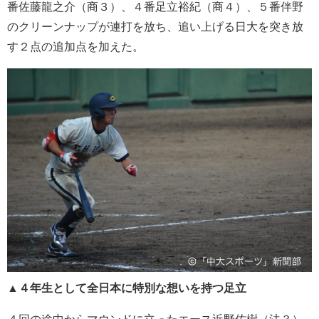
番佐藤龍之介（商３）、４番足立裕紀（商４）、５番伴野
のクリーンナップが連打を放ち、追い上げる日大を突き放
す２点の追加点を加えた。
▲４年生として全日本に特別な想いを持つ足立