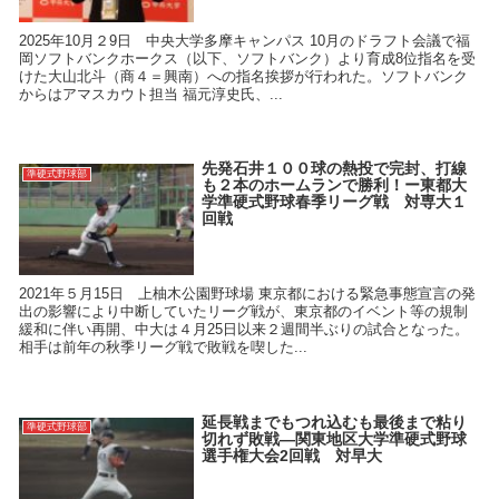
2025年10月２9日 中央大学多摩キャンパス 10月のドラフト会議で福
岡ソフトバンクホークス（以下、ソフトバンク）より育成8位指名を受
けた大山北斗（商４＝興南）への指名挨拶が行われた。ソフトバンク
からはアマスカウト担当 福元淳史氏、...
先発石井１００球の熱投で完封、打線
準硬式野球部
も２本のホームランで勝利！ー東都大
学準硬式野球春季リーグ戦 対専大１
回戦
2021年５月15日 上柚木公園野球場 東京都における緊急事態宣言の発
出の影響により中断していたリーグ戦が、東京都のイベント等の規制
緩和に伴い再開、中大は４月25日以来２週間半ぶりの試合となった。
相手は前年の秋季リーグ戦で敗戦を喫した...
延長戦までもつれ込むも最後まで粘り
準硬式野球部
切れず敗戦―関東地区大学準硬式野球
選手権大会2回戦 対早大