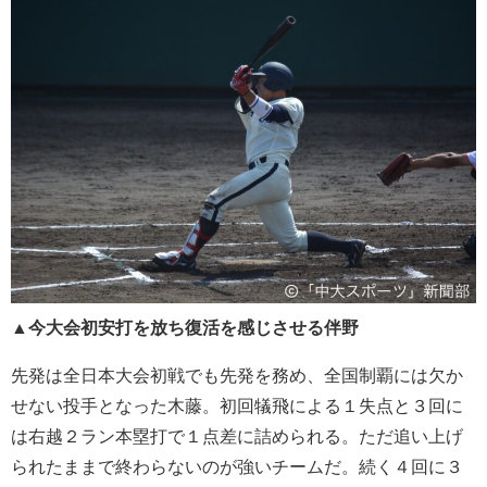
▲今大会初安打を放ち復活を感じさせる伴野
先発は全日本大会初戦でも先発を務め、全国制覇には欠か
せない投手となった木藤。初回犠飛による１失点と３回に
は右越２ラン本塁打で１点差に詰められる。ただ追い上げ
られたままで終わらないのが強いチームだ。続く４回に３