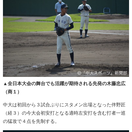
▲全日本大会の舞台でも活躍が期待される先発の木藤忠広
（商１）
中大は初回から３試合ぶりにスタメン出場となった伴野匠
（経３）の今大会初安打となる適時左安打を含む打者一巡
の猛攻で４点を先制する。