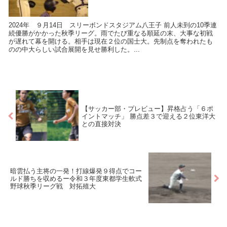
2024年 ９月14日 スリーボンドスタジアム八王子 前人未到の10季連
続優勝がかかった秋季リーグ。雨でたび重なる順延の末、大事な初戦
が遅れて幕を開ける。相手は現在２位の国士大。先制点を奪われたも
のの中大らしい試合展開を見せ勝利した。...
【サッカー部・プレビュー】昇格占う「６ポ
イントマッチ」 勝点差３で迎える２位東洋大
との直接対決
暗雲払う主将の一発！打線爆発９得点でコー
ルド勝ちを収めるー令和３年度東都学生軟式
野球秋季リーグ戦 対拓殖大