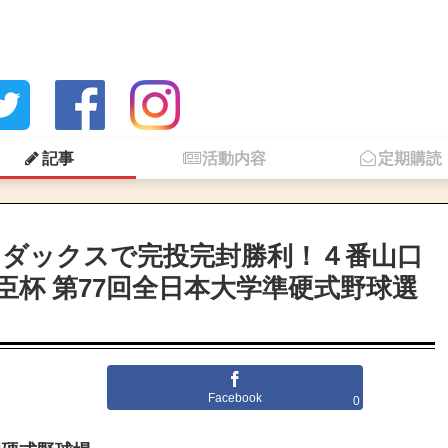
記事
活動内容
定期購読
マダックスで完投完封勝利！４番山口
臣杯 第77回全日本大学準硬式野球選
Facebook
0