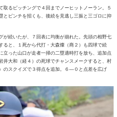
て取るピッチングで４回までノーヒットノーラン。５
塁とピンチを招くも、後続を見逃し三振と三ゴロに抑
グが続いたが、７回表に均衡が崩れた。先頭の相野七
すると、１死から代打・大森燦（商２）も四球で続
に立った山口が走者一掃の二塁適時打を放ち、追加点
岩井大和（経４）の死球でチャンスメークすると、村
）のスクイズで３得点を追加。６―０と点差を広げ