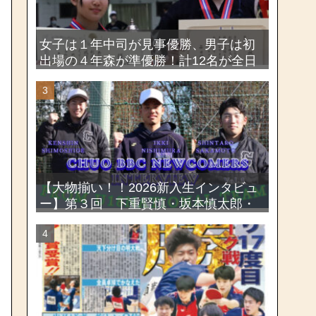
女子は１年中司が見事優勝、男子は初
出場の４年森が準優勝！計12名が全日
本出場権を獲得―第58回関東女子学生
剣道選手権大会・第72回関東学生剣道
選手権大会
【大物揃い！！2026新入生インタビュ
ー】第３回 下重賢慎・坂本慎太郎・
西村一毅