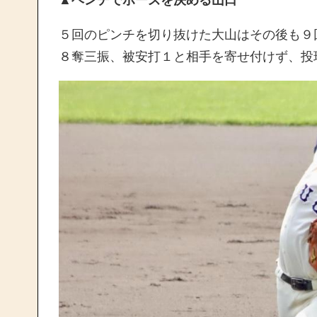
▲ベンチでポーズを決める山口
５回のピンチを切り抜けた大山はその後も９
８奪三振、被安打１と相手を寄せ付けず、投