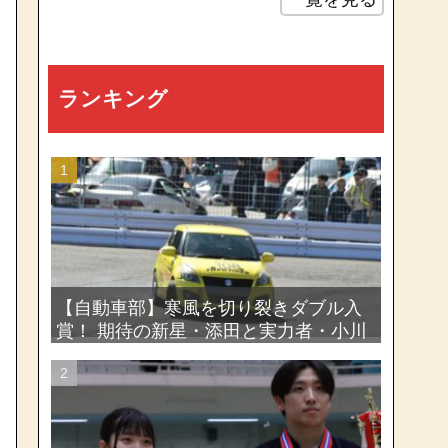
ランキング
【自動車部】寒風を切り裂きダブル入
賞！ 期待の新星・添田と実力者・小川
が魅せたー関東学生ジムカーナ新人戦
大会2026