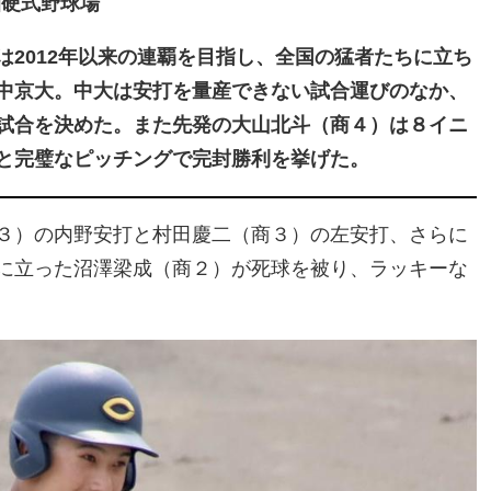
園硬式野球場
2012年以来の連覇を目指し、全国の猛者たちに立ち
中京大。中大は安打を量産できない試合運びのなか、
試合を決めた。また先発の大山北斗（商４）は８イニ
と完璧なピッチングで完封勝利を挙げた。
３）の内野安打と村田慶二（商３）の左安打、さらに
に立った沼澤梁成（商２）が死球を被り、ラッキーな