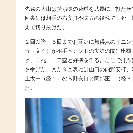
先発の大山は持ち味の速球を武器に、打たせ
回裏には相手の右安打や味方の後逸で１死三
えて切り抜けた。
２回以降、６回までお互いに無得点のイニン
音（文４）が相手セカンドの失策の間に出塁
き、１死一、二塁と好機を作る。ここで打席
を挙げた。また９回表には山口の内野安打、
上太一（経１）の内野安打と岡部匡十（経３
た。