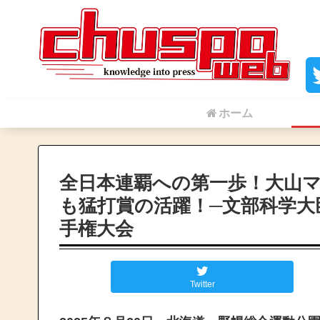
ホーム
全日本連覇への第一歩！大山
も猛打賞の活躍！─文部科学大
手権大会
Twitter