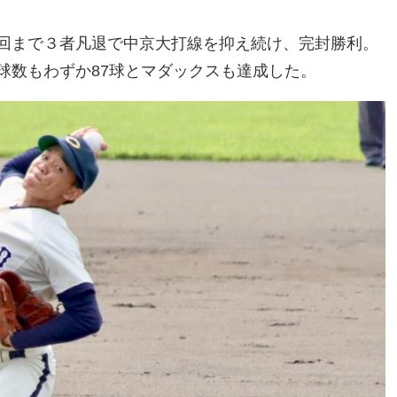
回まで３者凡退で中京大打線を抑え続け、完封勝利。
球数もわずか87球とマダックスも達成した。