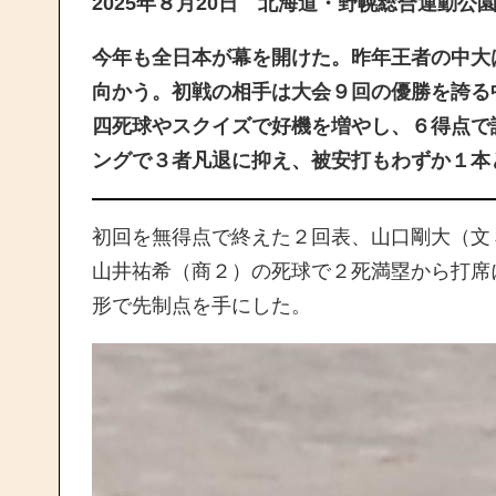
2025年８月20日 北海道・野幌総合運動公
今年も全日本が幕を開けた。昨年王者の中大は
向かう。初戦の相手は大会９回の優勝を誇る
四死球やスクイズで好機を増やし、６得点で
ングで３者凡退に抑え、被安打もわずか１本
初回を無得点で終えた２回表、山口剛大（文
山井祐希（商２）の死球で２死満塁から打席
形で先制点を手にした。