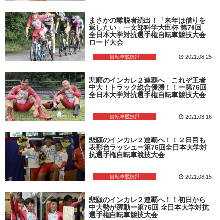
まさかの離脱者続出！「来年は借りを
返したい」ー文部科学大臣杯 第76回
全日本大学対抗選手権自転車競技大会
ロード大会
自転車競技部
2021.08.25
悲願のインカレ２連覇へ これぞ王者
中大！トラック総合優勝！！ー第76回
全日本大学対抗選手権自転車競技大会
自転車競技部
2021.08.16
悲願のインカレ２連覇へ！！２日目も
表彰台ラッシュー第76回全日本大学対
抗選手権自転車競技大会
自転車競技部
2021.08.15
悲願のインカレ２連覇へ！！初日から
中大勢が躍動ー第76回 全日本大学対抗
選手権自転車競技大会