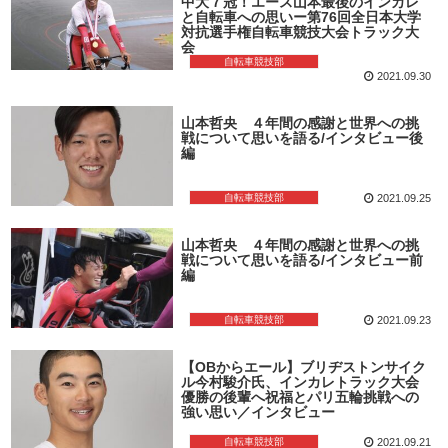
中大７冠！エース山本最後のインカレ
と自転車への思いー第76回全日本大学
対抗選手権自転車競技大会トラック大
会
自転車競技部
2021.09.30
山本哲央 ４年間の感謝と世界への挑
戦について思いを語る/インタビュー後
編
自転車競技部
2021.09.25
山本哲央 ４年間の感謝と世界への挑
戦について思いを語る/インタビュー前
編
自転車競技部
2021.09.23
【OBからエール】ブリヂストンサイク
ル今村駿介氏、インカレトラック大会
優勝の後輩へ祝福とパリ五輪挑戦への
強い思い／インタビュー
自転車競技部
2021.09.21