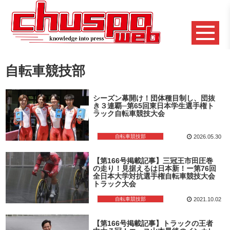
自転車競技部
シーズン幕開け！団体種目制し、団抜
き３連覇─第65回東日本学生選手権ト
ラック自転車競技大会
自転車競技部
2026.05.30
【第166号掲載記事】三冠王市田圧巻
の走り！見据えるは日本新！ー第76回
全日本大学対抗選手権自転車競技大会
トラック大会
自転車競技部
2021.10.02
【第166号掲載記事】トラックの王者