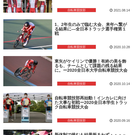
自転車競技部
2021.08.14
1、2年生のみで臨む大会、来年へ繋が
る結果に―全日本トラック選手権第１
戦
自転車競技部
2020.10.28
東矢がケイリンで優勝！有終の美を飾
るも、チームとして課題の残る結果
に。ー2020全日本大学自転車競技大会
自転車競技部
2020.10.14
自転車競技部再始動！インカレに向け
た大事な初戦ー2020全日本学生トラッ
ク自転車競技大会
自転車競技部
2020.09.16
新体制で挑むも結果振るわず・・・－