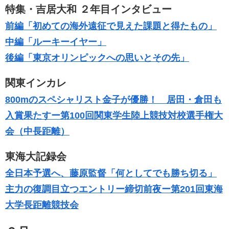
特集・吉居大和 ２年目インタビュー
前編「初めての海外遠征で見えた課題と得たもの」
中編「ルーキーイヤー」
後編「東京オリンピックへの思いとその先」
関東インカレ
800mのスペシャリスト金子が優勝！ 居田・倉田も
入賞果たすー第100回関東学生陸上競技対校選手権大
会（中長距離）
東海大記録会
全日本予選へ、藤原監督「何としてでも勝ち切る」
主力の復調目立つエントリー締切前夜ー第201回東海
⼤学⻑距離競技会