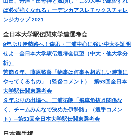
山田、舟津・田母神と競演し「この大学で練習すれ
ば必ず強くなれる」ーデンカアスレチックスチャレ
ンジカップ 2021
全日本大学駅伝関東学連選考会
9年ぶり伊勢路へ！森凪・三浦中心に強い中大を証明
せよ―全日本大学駅伝選考会展望（中大・他大学分
析）
苦節６年、藤原監督「物事は何事も相応しい時期に
やってくるもの」（監督コメント）─第53回全日本
大学駅伝関東選考会
９年ぶりの出場へ、三浦拓朗「飛車角抜き関係な
く、チームみんなで決めた伊勢路」（選手コメン
ト）─第53回全日本大学駅伝関東選考会
日本選手権