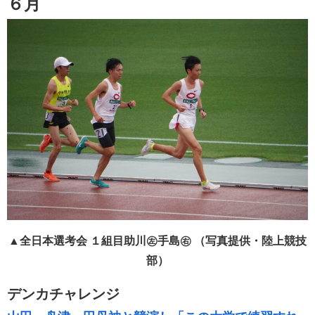
６月
▲全日本選考会 １組目助川㊧手島㊨ （写真提供・陸上競技
部）
デンカチャレンジ