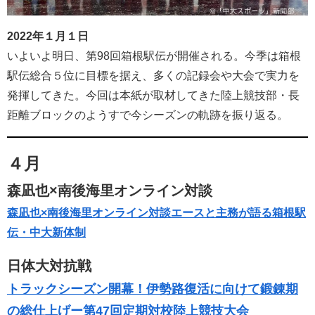
2022年１月１日
いよいよ明日、第98回箱根駅伝が開催される。今季は箱根
駅伝総合５位に目標を据え、多くの記録会や大会で実力を
発揮してきた。今回は本紙が取材してきた陸上競技部・長
距離ブロックのようすで今シーズンの軌跡を振り返る。
４月
森凪也×南後海里オンライン対談
森凪也×南後海里オンライン対談エースと主務が語る箱根駅
伝・中大新体制
日体大対抗戦
トラックシーズン開幕！伊勢路復活に向けて鍛錬期
の総仕上げー第47回定期対校陸上競技大会