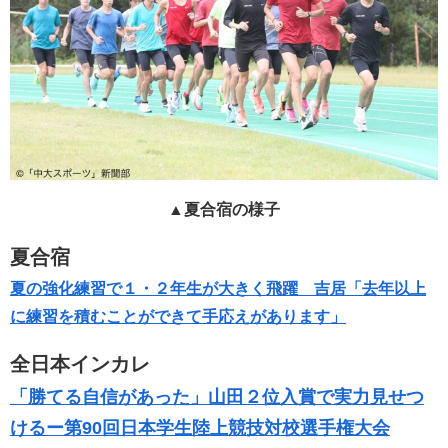
▲夏合宿の様子
夏合宿
夏の強化練習で１・２年生が大きく飛躍 吉居「去年以上
に練習を積むことができて手応えがあります」
全日本インカレ
「勝てる自信があった」山田２位入賞で実力見せつ
けるー第90回日本学生陸上競技対校選手権大会