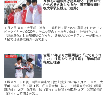
令和初の箱根路は超高速化！往路13位
陸上競技部
からの巻き返しなるか―東京箱根間往
復大学駅伝競走（往路）
１月２日 東京・大手町～神奈川・箱根芦ノ湖 ついに幕開けしたオリン
ピックイヤーの2020年。そんな記念すべき年の始まりを告げたのは
『超高速化』した箱根駅伝だった。 各校のスピードランナーが集った
１区では優勝候補の一角であっ...
吉居 15年ぶりの区間新に「とてもうれ
陸上競技部
しい」 往路６位で折り返す─第98回箱
根駅伝往路
１区スタート直後 ©関東学連/月刊陸上競技 2022年１月２日 東京・大
手町～箱根・芦ノ湖 １区 ①吉居大和（法２）１時間０分40秒（区間
新記録） ２区 ⑮手島 駿（商４）１時間８分52秒 ３区 ⑦三浦拓朗
（商４）１時間２分38...