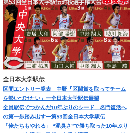
全日本大学駅伝
区間エントリー発表 中野「区間賞を取ってチーム
を勢いづけたい」ー全日本大学駅伝展望
全員駅伝でつかんだ10年ぶりのシード 名門復活へ
の第一歩踏み出すー第53回全日本大学駅伝
「俺たちもやれる」 “泥臭さ”で勝ち取った10年ぶり