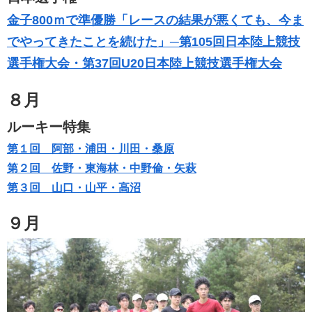
金子800ｍで準優勝「レースの結果が悪くても、今ま
でやってきたことを続けた」─第105回日本陸上競技
選手権大会・第37回U20日本陸上競技選手権大会
８月
ルーキー特集
第１回 阿部・浦田・川田・桑原
第２回 佐野・東海林・中野倫・矢萩
第３回 山口・山平・高沼
９月