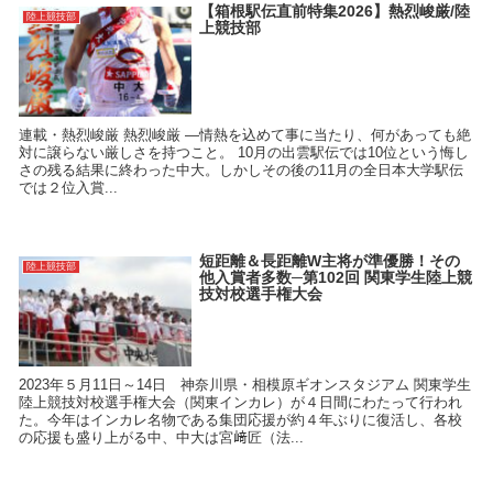
【箱根駅伝直前特集2026】熱烈峻厳/陸
陸上競技部
上競技部
連載・熱烈峻厳 熱烈峻厳 ―情熱を込めて事に当たり、何があっても絶
対に譲らない厳しさを持つこと。 10月の出雲駅伝では10位という悔し
さの残る結果に終わった中大。しかしその後の11月の全日本大学駅伝
では２位入賞...
短距離＆長距離W主将が準優勝！その
陸上競技部
他入賞者多数─第102回 関東学生陸上競
技対校選手権大会
2023年５月11日～14日 神奈川県・相模原ギオンスタジアム 関東学生
陸上競技対校選手権大会（関東インカレ）が４日間にわたって行われ
た。今年はインカレ名物である集団応援が約４年ぶりに復活し、各校
の応援も盛り上がる中、中大は宮﨑匠（法...