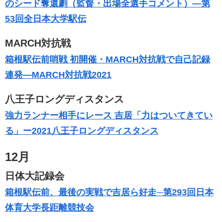
のシード奪還劇（監督・出場全選手コメント）―第
53回全日本大学駅伝
MARCH対抗戦
箱根駅伝前哨戦 初開催・MARCH対抗戦で自己記録
連発―MARCH対抗戦2021
八王子ロングディスタンス
強力ランナー相手にレース 吉居「力はついてきてい
る」ー2021八王子ロングディスタンス
12月
日体大記録会
箱根駅伝前、最後の実戦で吉居ら好走─第293回日本
体育大学長距離競技会