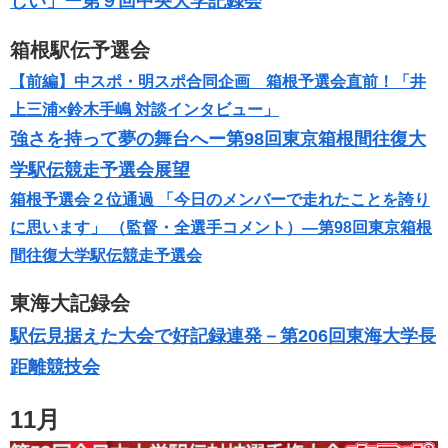
しい」ー第９回中央大学記録会
箱根駅伝予選会
【前編】中スポ・明スポ合同企画 箱根予選会直前！「井
上三浦×鈴木手嶋 対談インタビュー」
強さを持って夢の舞台へー第98回東京箱根間往復大
学駅伝競走予選会展望
箱根予選会２位通過 「今日のメンバーで走れたことを誇り
に思います」 （監督・全選手コメント）―第98回東京箱根
間往復大学駅伝競走予選会
東海大記録会
駅伝見据えた大会で好記録連発－第206回東海大学長
距離競技会
11月