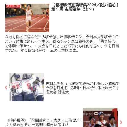
【箱根駅伝直前特集2024／戮力協心】
陸上競技部
第３回 吉居駿恭（法２）
３冠を掲げて臨んだ三大駅伝は、出雲駅伝７位、全日本大学駅伝４位
という結果に終わった中大。残るチャンスは箱根のみ、「戮力協心」
で悲願の優勝へ―。大会を目前とした選手たちは何を思い、何を目指
すのか。 第３回は今やチームの三本柱に成...
先制点を奪うも終盤で逆転され悔しい敗戦で
今季を終える─第94回 日本学生氷上競技選手
権大会 対法大
《往路展望》「区間賞宣言」吉居・三浦 15年
ぶり戴冠なるかー第98回箱根駅伝往路